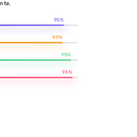
m te.
90%
89%
95%
96%