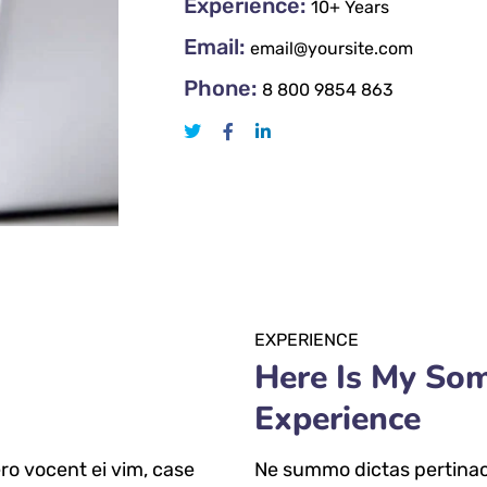
Experience:
10+ Years
Email:
email@yoursite.com
Phone:
8 800 9854 863
EXPERIENCE
Here Is My So
Experience
ro vocent ei vim, case
Ne summo dictas pertinaci