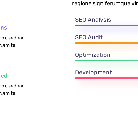
regione signiferumque vi
SEO Analysis
ons
SEO Audit
am, sed ea
 Nam te
Optimization
Development
ved
am, sed ea
 Nam te