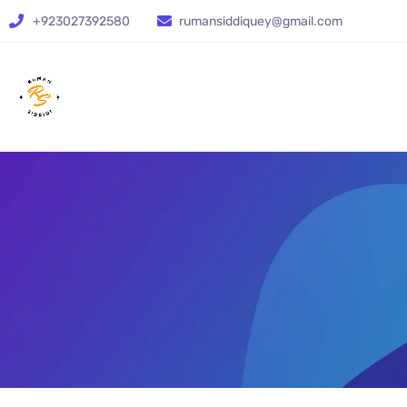
+923027392580
rumansiddiquey@gmail.com